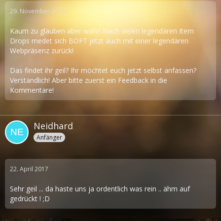
29. November 2016
Kaum zu glauben aber wahr! Nach vielen legendären Item
Drops medet sich BOFT jetzt auch mit einer legendären
Webpräsenz zurück!
Das findet ihr geil? Ihr möchtet euch jetzt selbst anfassen?
Verständlich! Aber bitte zuerst ein Feedback in die
Kommentare!
Neidhard
Anfänger
22. April 2017
Sehr geil ... da haste uns ja ordentlich was rein .. ähm auf
gedrückt ! ;D