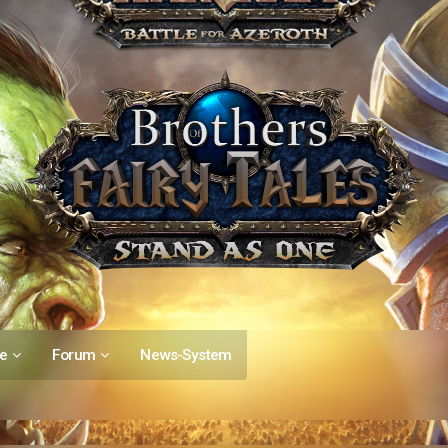
ie
Forum
News-System