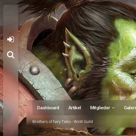
Dashboard
Artikel
Mitglieder
Galer
Brothers of fairy Tales - WoW Guild