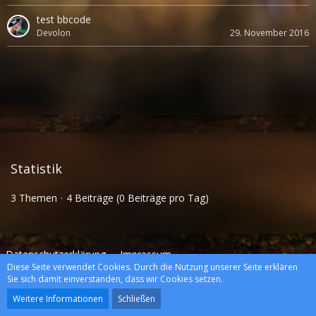
test bbcode
Devolon
29. November 2016
Statistik
3 Themen
4 Beiträge (0 Beiträge pro Tag)
Datenschutzerklärung
Impressum
Diese Seite verwendet Cookies. Durch die Nutzung unserer Seite erklären
Sie sich damit einverstanden, dass wir Cookies setzen.
Community-Software:
WoltLab Suite™
Weitere Informationen
Schließen