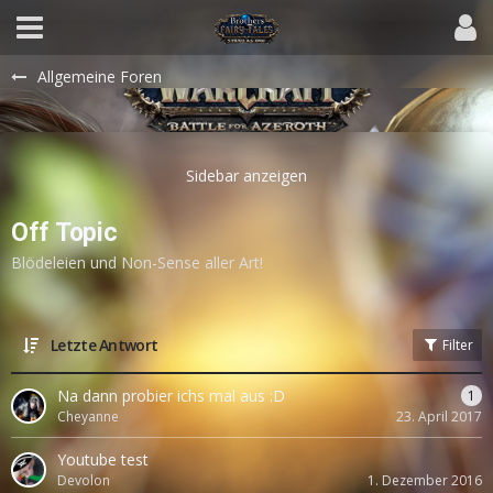
Allgemeine Foren
Off Topic
Blödeleien und Non-Sense aller Art!
Letzte Antwort
Filter
Na dann probier ichs mal aus :D
1
Cheyanne
23. April 2017
Youtube test
Devolon
1. Dezember 2016