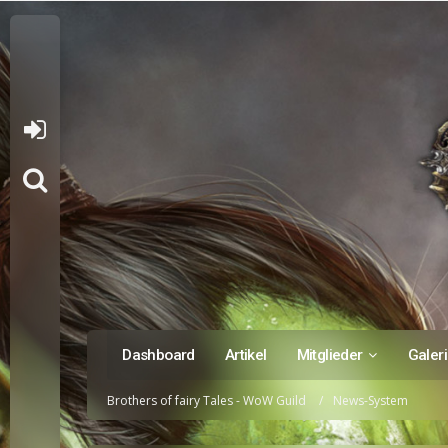
Dashboard
Artikel
Mitglieder
Galer
Brothers of fairy Tales - WoW Guild
News-System