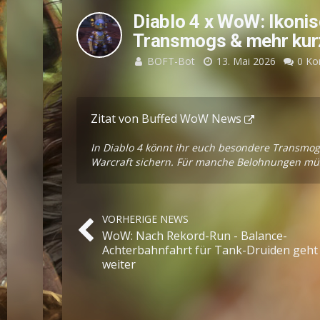
Diablo 4 x WoW: Ikonis
Transmogs & mehr kurzz
BOFT-Bot
13. Mai 2026
0 K
Zitat von Buffed WoW News
In Diablo 4 könnt ihr euch besondere Transmog
Warcraft sichern. Für manche Belohnungen mü
VORHERIGE NEWS
WoW: Nach Rekord-Run - Balance-
Achterbahnfahrt für Tank-Druiden geht
weiter