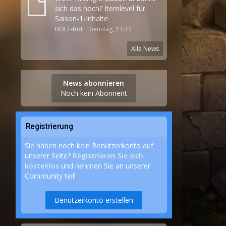
sich das noch? Itemlevel für
Saison-1-Inhalte
BOFT-Bot
Dienstag, 13:33
Alle News
News abonnieren
Noch kein Abonnent
Registrierung
Sie haben noch kein Benutzerkonto auf
unserer Seite?
Registrieren Sie sich
kostenlos
und nehmen Sie an unserer
Community teil!
Benutzerkonto erstellen