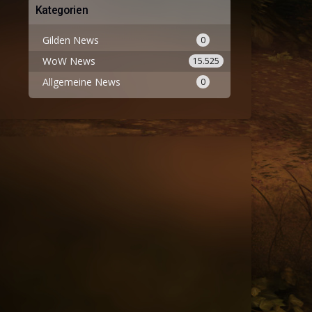
Kategorien
Gilden News
0
WoW News
15.525
Allgemeine News
0